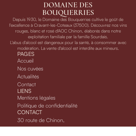
DOMAINE DES
BOUQUERRIES
Depuis 1930, le Domaine des Bouquerries cultive le goût de
l'excellence à Cravant-les-Coteaux (37500). Découvrez nos vins
rouges, blanc et rosé d'AOC Chinon, élaborés dans notre
exploitation familiale par la famille Sourdais.
L'abus d'alcool est dangereux pour la santé, à consommer avec
modération. La vente d'alcool est interdite aux mineurs.
PAGES
Accueil
Nos cuvées
Actualités
Contact
LIENS
Mentions légales
Politique de confidentialité
CONTACT
30 route de Chinon,
37500 Cravant-Les-Coteaux