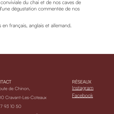
 conviviale du chai et de nos caves de
e d'une dégustation commentée de nos
s en français, anglais et allemand.
TACT
RÉSEAUX
Instagram
oute de Chinon,
Facebook
0 Cravant-Les-Coteaux
7 93 10 50