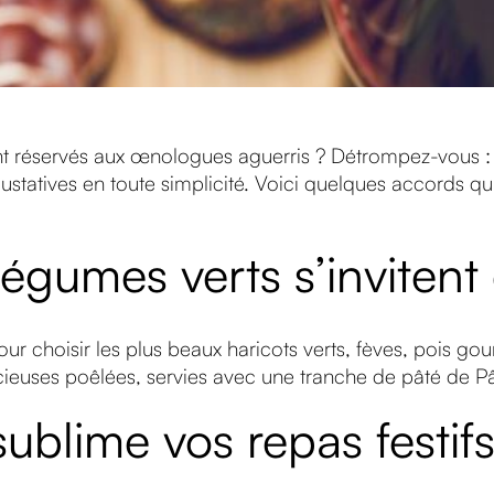
nt réservés aux œnologues aguerris ? Détrompez-vous : 
ustatives en toute simplicité. Voici quelques accords qui
légumes verts s’invitent
r choisir les plus beaux haricots verts, fèves, pois go
cieuses poêlées, servies avec une tranche de pâté de P
sublime vos repas festif