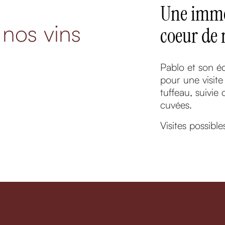
Une imme
 nos vins
coeur de 
Pablo et son é
pour une visite
tuffeau, suivi
cuvées.
Visites possible